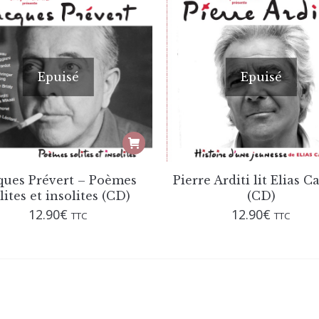
Epuisé
Epuisé
ques Prévert – Poèmes
Pierre Arditi lit Elias C
lites et insolites (CD)
(CD)
12.90
€
12.90
€
TTC
TTC