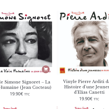
Vinyle Pierre Arditi 
le Simone Signoret – La
Histoire d’une Jeune
Humaine (Jean Cocteau)
d’Elias Canetti
19.90
€
TTC
19.90
€
TTC