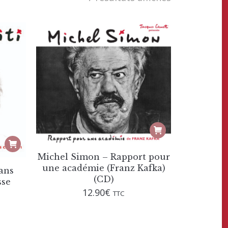
Michel Simon – Rapport pour
une académie (Franz Kafka)
dans
(CD)
sse
12.90
€
TTC