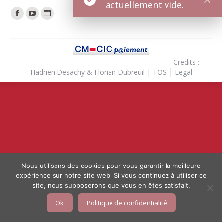
actuellement vide.
Trouvez nous sur :
Facebook
YouTube
Site
page
page
page
opens
opens
opens
in
in
in
Credits :
new
new
new
Hadrien Desachy & Florian Dubreuil |
TOS
│
Legal
window
window
window
Nous utilisons des cookies pour vous garantir la meilleure
expérience sur notre site web. Si vous continuez à utiliser ce
site, nous supposerons que vous en êtes satisfait.
Ok
Politique de confidentialité