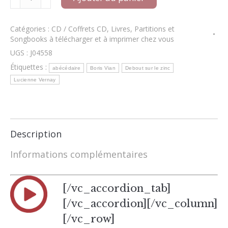
de
Nouveau
-
Catégories :
CD / Coffrets CD
,
Livres
,
Partitions et
L'Abécédaire
Songbooks à télécharger et à imprimer chez vous
de
Boris
UGS :
J04558
Vian
Étiquettes :
abécédaire
Boris Vian
Debout sur le zinc
et
Lucienne
Lucienne Vernay
Vernay/Gallimard
Description
Informations complémentaires
[/vc_accordion_tab]
[/vc_accordion][/vc_column]
[/vc_row]