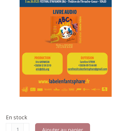
En stock
quantité
Ajouter au panier