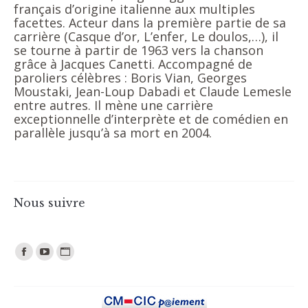
français d’origine italienne aux multiples
facettes. Acteur dans la première partie de sa
carrière (Casque d’or, L’enfer, Le doulos,…), il
se tourne à partir de 1963 vers la chanson
grâce à Jacques Canetti. Accompagné de
paroliers célèbres : Boris Vian, Georges
Moustaki, Jean-Loup Dabadi et Claude Lemesle
entre autres. Il mène une carrière
exceptionnelle d’interprète et de comédien en
parallèle jusqu’à sa mort en 2004.
Nous suivre
Trouvez nous sur :
Facebook
YouTube
Site
page
page
page
opens
opens
opens