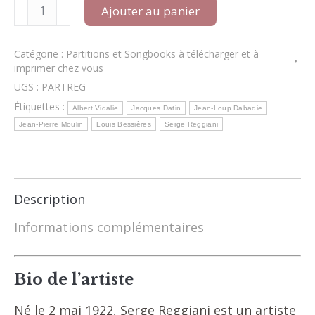
quantité
Ajouter au panier
de
Partitions
Serge
Catégorie :
Partitions et Songbooks à télécharger et à
REGGIANI
imprimer chez vous
/
Partitions
UGS :
PARTREG
PDF
Étiquettes :
Albert Vidalie
Jacques Datin
Jean-Loup Dabadie
à
télécharger
Jean-Pierre Moulin
Louis Bessières
Serge Reggiani
et
à
imprimer
chez
vous
Description
Informations complémentaires
Bio de l’artiste
Né le 2 mai 1922, Serge Reggiani est un artiste