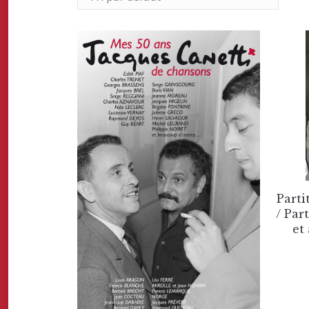
Parti
/ Par
et