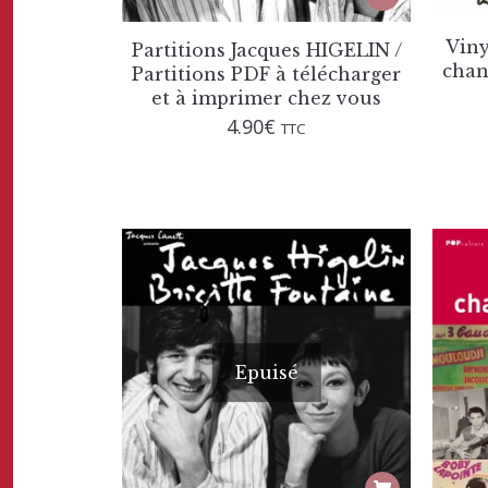
produit
a
Viny
plusieurs
Partitions Jacques HIGELIN /
variations.
chan
Partitions PDF à télécharger
Les
et à imprimer chez vous
options
4.90
€
TTC
peuvent
être
choisies
sur
la
page
du
produit
Epuisé