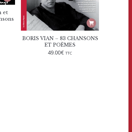
n et
ansons
BORIS VIAN – 83 CHANSONS
ET POÈMES
49.00
€
TTC