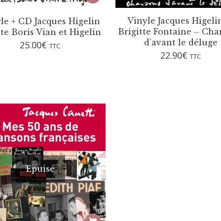
Vinyle Jacques Higeli
le + CD Jacques Higelin
Brigitte Fontaine – Ch
te Boris Vian et Higelin
d’avant le déluge
25.00
€
TTC
22.90
€
TTC
Epuisé