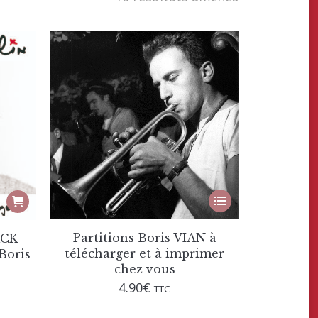
Ce
produit
a
plusieurs
Partitions Boris VIAN à
ACK
variations.
télécharger et à imprimer
Boris
Les
chez vous
options
4.90
€
TTC
peuvent
être