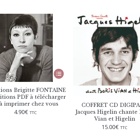
Ce
produit
a
plusieurs
tions Brigitte FONTAINE
variations.
titions PDF à télécharger
Les
 à imprimer chez vous
COFFRET CD DIGIP
options
4.90
€
Jacques Higelin chante 
TTC
peuvent
Vian et Higelin
être
15.00
€
choisies
TTC
sur