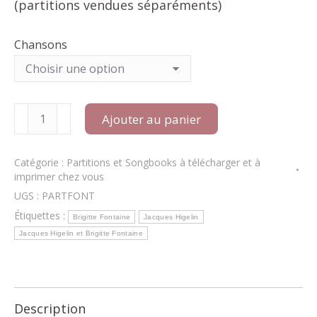
(partitions vendues séparéments)
Chansons
quantité
Ajouter au panier
de
Partitions
Brigitte
Catégorie :
Partitions et Songbooks à télécharger et à
FONTAINE
imprimer chez vous
/
Partitions
UGS :
PARTFONT
PDF
Étiquettes :
Brigitte Fontaine
Jacques Higelin
à
télécharger
Jacques Higelin et Brigitte Fontaine
et
à
imprimer
chez
vous
Description