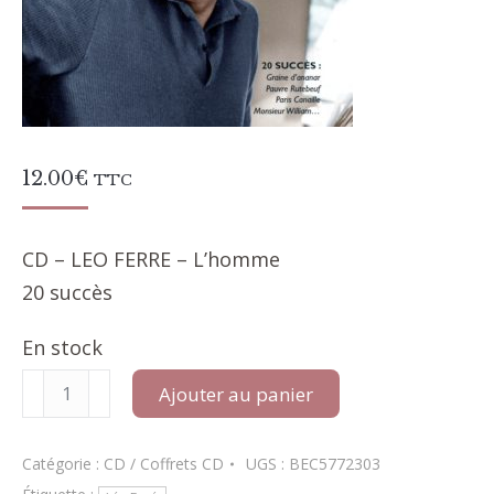
12.00
€
TTC
CD – LEO FERRE – L’homme
20 succès
En stock
quantité
Ajouter au panier
de
Léo
Ferré
Catégorie :
CD / Coffrets CD
UGS :
BEC5772303
-
L'homme