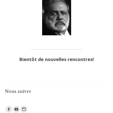
Bientôt de nouvelles rencontres!
Nous suivre
Trouvez nous sur :
Facebook
YouTube
Site